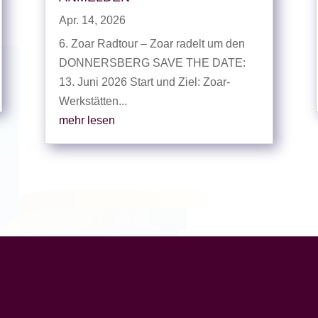
Apr. 14, 2026
6. Zoar Radtour – Zoar radelt um den
DONNERSBERG SAVE THE DATE:
13. Juni 2026 Start und Ziel: Zoar-
Werkstätten...
mehr lesen