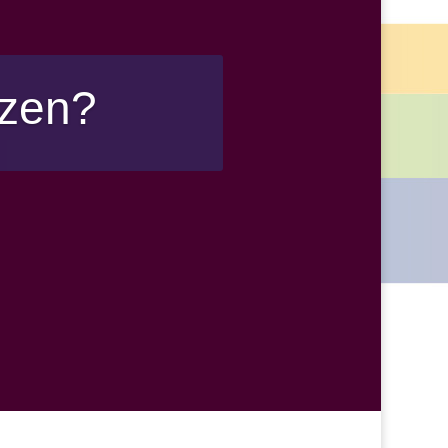
tzen?