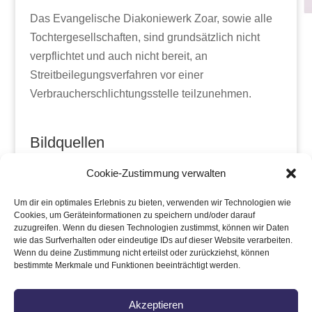
Das Evangelische Diakoniewerk Zoar, sowie alle
Tochtergesellschaften, sind grundsätzlich nicht
verpflichtet und auch nicht bereit, an
Streitbeilegungsverfahren vor einer
Verbraucherschlichtungsstelle teilzunehmen.
Bildquellen
Fotowerkstatt Patric Dressel, Meisenheim /
Cookie-Zustimmung verwalten
lunisolar Friedhelm Rettig, Falkenstein / C-Bo-
Design Christian Bolzer, Lohnsfeld / Zoar-
Um dir ein optimales Erlebnis zu bieten, verwenden wir Technologien wie
Cookies, um Geräteinformationen zu speichern und/oder darauf
Mitarbeiter / Hans-Georg Merkel, Landau/ Julia
zuzugreifen. Wenn du diesen Technologien zustimmst, können wir Daten
Hoffmann, Rockenhausen / adobe stock / Monika
wie das Surfverhalten oder eindeutige IDs auf dieser Website verarbeiten.
Wenn du deine Zustimmung nicht erteilst oder zurückziehst, können
Berlipp, Heidesheim
bestimmte Merkmale und Funktionen beeinträchtigt werden.
Akzeptieren