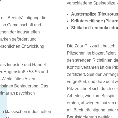
verschiedene Speisepilze ku
Austernpilze (Pleurotus
mit Beeinträchtigung die
Kräuterseitlinge (Pleur
d so Gemeinschaft und
Shiitake (Lentinula edo
chen der industriellen
tärken gefördert und
Die Zoar-Pilzzucht besteht 
ersönlichen Entwicklung
Pilzsorten ist biozertifizi
den strengen Richtlinien d
us Industrie und Handel
Kontrollverfahren ist die P
der Hagenstraße 53-55 und
zertifiziert. Seit den Anfän
r-Werkstätten Alzey
vergrößert, und die Zucht w
geistigen Behinderung. Das
Pilz zeichnet sich durch se
rimär an psychisch
Arbeiten, wie zum Beispiel 
ernten, abwiegen, putzen u
mit Beeinträchtigung unter 
n klassischen industriellen
Berufsförderung getätigt.