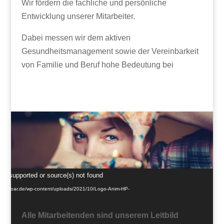
Wir fördern die fachliche und persönliche
Entwicklung unserer Mitarbeiter.
Dabei messen wir dem aktiven
Gesundheitsmanagement sowie der Vereinbarkeit
von Familie und Beruf hohe Bedeutung bei
Video-
not supported or source(s) not found
Player
/dein.zoar.de/wp-content/uploads/2021/10/Logo-Anim-HP-
Alle Mitarbeitenden sind unserem Leitbild