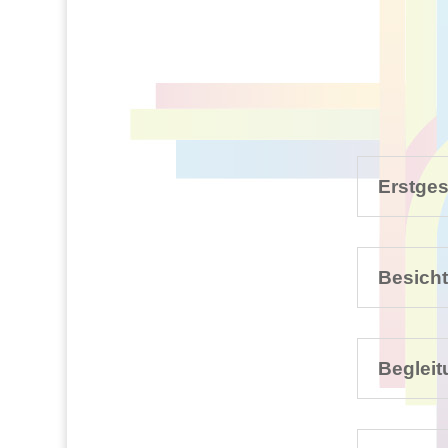
Erstge
Besich
Beglei