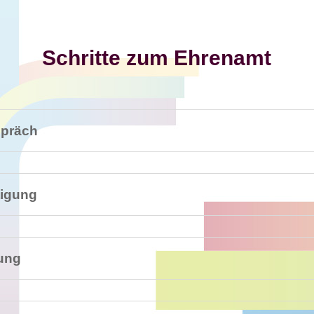
Schritte zum Ehrenamt
spräch
tigung
tung