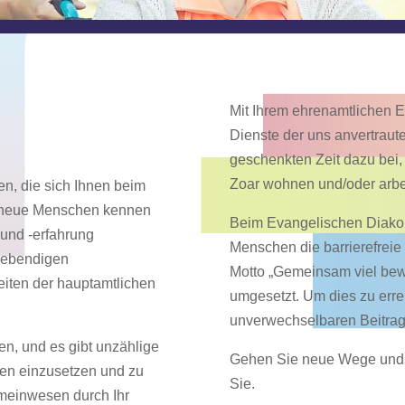
Mit Ihrem ehrenamtlichen 
Dienste der uns anvertraut
geschenkten Zeit dazu bei,
Zoar wohnen und/oder arbei
gen, die sich Ihnen beim
e neue Menschen kennen
Beim Evangelischen Diakoni
und -erfahrung
Menschen die barrierefrei
 lebendigen
Motto „Gemeinsam viel bew
eiten der hauptamtlichen
umgesetzt. Um dies zu erre
unverwechselbaren Beitrag 
n, und es gibt unzählige
Gehen Sie neue Wege und l
ten einzusetzen und zu
Sie.
emeinwesen durch Ihr