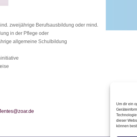
ind. zweijährige Berufsausbildung oder mind.
dung in der Pflege oder
ährige allgemeine Schulbildung
nitiative
weise
Um dir ein o
Geräteinfor
.Jentes@zoar.de
Technologien
dieser Websi
können best