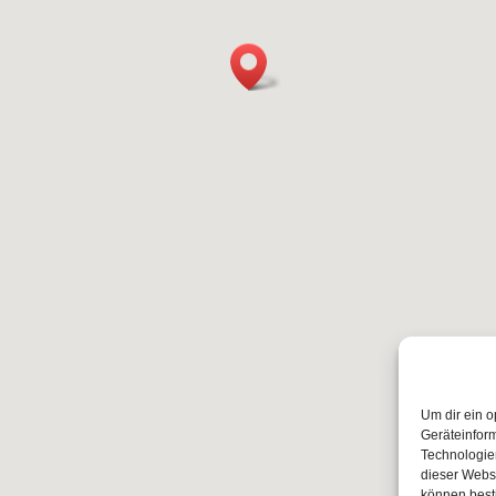
Um dir ein o
Geräteinfor
Technologien
dieser Websi
können best