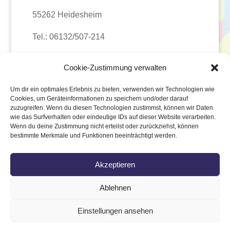
55262 Heidesheim
Tel.: 06132/507-214
E-Mail:
kita.heidesheim@zoar.de
Cookie-Zustimmung verwalten
Alexandra Koch | Presse- und
Um dir ein optimales Erlebnis zu bieten, verwenden wir Technologien wie
Öffentlichkeitsarbeit Zoar | 23.06.2021
Cookies, um Geräteinformationen zu speichern und/oder darauf
zuzugreifen. Wenn du diesen Technologien zustimmst, können wir Daten
wie das Surfverhalten oder eindeutige IDs auf dieser Website verarbeiten.
Wenn du deine Zustimmung nicht erteilst oder zurückziehst, können
bestimmte Merkmale und Funktionen beeinträchtigt werden.
Akzeptieren
Ablehnen
Impressum
Datenschutz
Kontakt
Cookie-Richtlinie (EU)
Einstellungen ansehen