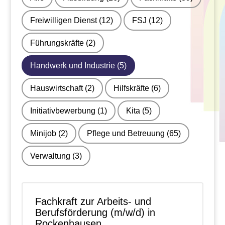
Freiwilligen Dienst
(12)
FSJ
(12)
Führungskräfte
(2)
Handwerk und Industrie
(5)
Hauswirtschaft
(2)
Hilfskräfte
(6)
Initiativbewerbung
(1)
Kita
(5)
Minijob
(2)
Pflege und Betreuung
(65)
Verwaltung
(3)
Fachkraft zur Arbeits- und
Berufsförderung (m/w/d) in
Rockenhausen