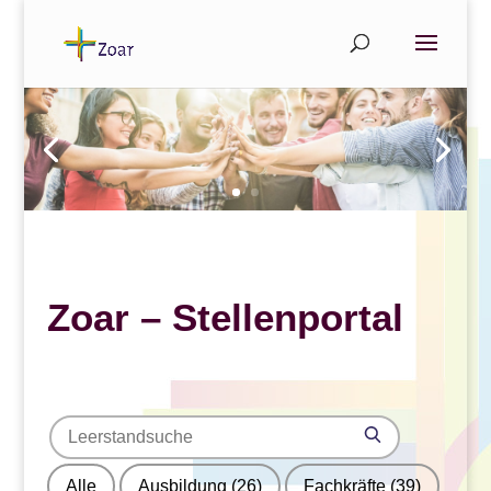
Zoar – Stellenportal
Search
Search
for
Alle
Ausbildung
(26)
Fachkräfte
(39)
jobs