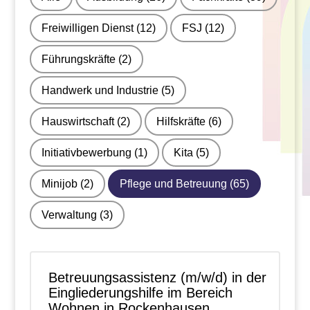
Freiwilligen Dienst
(12)
FSJ
(12)
Führungskräfte
(2)
Handwerk und Industrie
(5)
Hauswirtschaft
(2)
Hilfskräfte
(6)
Initiativbewerbung
(1)
Kita
(5)
Minijob
(2)
Pflege und Betreuung
(65)
Verwaltung
(3)
Betreuungsassistenz (m/w/d) in der
Eingliederungshilfe im Bereich
Wohnen in Rockenhausen