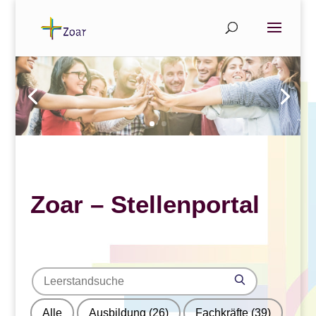
Zoar – Stellenportal
Search
Search
for
Alle
Ausbildung
(26)
Fachkräfte
(39)
jobs